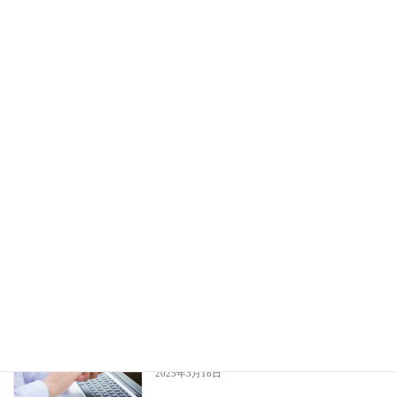
温泉ワーケーション施設選び！仕事が捗
伊豆の貸別荘
るおすすめ温泉宿＆温泉旅館で自然を感
じながらリフレッシュ
2025年4月30日
伊東温泉の人気宿＆温泉旅館3選！｜伊
伊豆の貸別荘
豆エリアのおすすめホテル・観光情報も
ご紹介
2025年4月21日
伊豆高原で温泉付きの貸別荘コテージを
伊豆の貸別荘
満喫しよう
2025年3月19日
伊豆ワーケーション｜伊東市の宿泊施設
伊豆の貸別荘
ラプラスエンで新しい体験を！
2025年3月18日