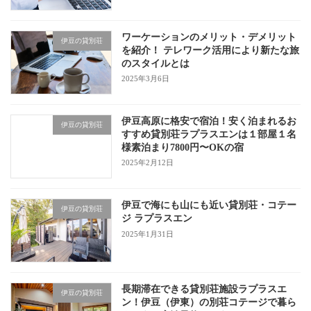
ワーケーションのメリット・デメリット
伊豆の貸別荘
を紹介！ テレワーク活用により新たな旅
のスタイルとは
2025年3月6日
伊豆高原に格安で宿泊！安く泊まれるお
伊豆の貸別荘
すすめ貸別荘ラプラスエンは１部屋１名
様素泊まり7800円〜OKの宿
2025年2月12日
伊豆で海にも山にも近い貸別荘・コテー
伊豆の貸別荘
ジ ラプラスエン
2025年1月31日
長期滞在できる貸別荘施設ラプラスエ
伊豆の貸別荘
ン！伊豆（伊東）の別荘コテージで暮ら